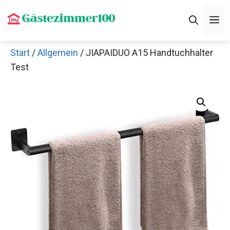
Zum
M
Inhalt
springen
Start
/
Allgemein
/ JIAPAIDUO A15 Handtuchhalter
Test