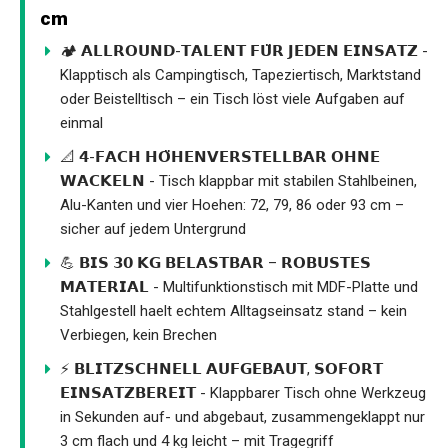
cm
🏕️ 𝗔𝗟𝗟𝗥𝗢𝗨𝗡𝗗-𝗧𝗔𝗟𝗘𝗡𝗧 𝗙𝗨̈𝗥 𝗝𝗘𝗗𝗘𝗡 𝗘𝗜𝗡𝗦𝗔𝗧𝗭 -
Klapptisch als Campingtisch, Tapeziertisch, Marktstand
oder Beistelltisch – ein Tisch löst viele Aufgaben auf
einmal
📐 𝟰-𝗙𝗔𝗖𝗛 𝗛𝗢̈𝗛𝗘𝗡𝗩𝗘𝗥𝗦𝗧𝗘𝗟𝗟𝗕𝗔𝗥 𝗢𝗛𝗡𝗘
𝗪𝗔𝗖𝗞𝗘𝗟𝗡 - Tisch klappbar mit stabilen Stahlbeinen,
Alu-Kanten und vier Hoehen: 72, 79, 86 oder 93 cm –
sicher auf jedem Untergrund
💪 𝗕𝗜𝗦 𝟯𝟬 𝗞𝗚 𝗕𝗘𝗟𝗔𝗦𝗧𝗕𝗔𝗥 – 𝗥𝗢𝗕𝗨𝗦𝗧𝗘𝗦
𝗠𝗔𝗧𝗘𝗥𝗜𝗔𝗟 - Multifunktionstisch mit MDF-Platte und
Stahlgestell haelt echtem Alltagseinsatz stand – kein
Verbiegen, kein Brechen
⚡ 𝗕𝗟𝗜𝗧𝗭𝗦𝗖𝗛𝗡𝗘𝗟𝗟 𝗔𝗨𝗙𝗚𝗘𝗕𝗔𝗨𝗧, 𝗦𝗢𝗙𝗢𝗥𝗧
𝗘𝗜𝗡𝗦𝗔𝗧𝗭𝗕𝗘𝗥𝗘𝗜𝗧 - Klappbarer Tisch ohne Werkzeug
in Sekunden auf- und abgebaut, zusammengeklappt nur
3 cm flach und 4 kg leicht – mit Tragegriff