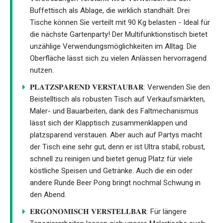
Buffettisch als Ablage, die wirklich standhält. Drei
Tische können Sie verteilt mit 90 Kg belasten - Ideal für
die nächste Gartenparty! Der Multifunktionstisch bietet
unzählige Verwendungsmöglichkeiten im Alltag. Die
Oberfläche lässt sich zu vielen Anlässen hervorragend
nutzen.
𝐏𝐋𝐀𝐓𝐙𝐒𝐏𝐀𝐑𝐄𝐍𝐃 𝐕𝐄𝐑𝐒𝐓𝐀𝐔𝐁𝐀𝐑: Verwenden Sie den
Beistelltisch als robusten Tisch auf Verkaufsmärkten,
Maler- und Bauarbeiten, dank des Faltmechanismus
lässt sich der Klapptisch zusammenklappen und
platzsparend verstauen. Aber auch auf Partys macht
der Tisch eine sehr gut, denn er ist Ultra stabil, robust,
schnell zu reinigen und bietet genug Platz für viele
köstliche Speisen und Getränke. Auch die ein oder
andere Runde Beer Pong bringt nochmal Schwung in
den Abend.
𝐄𝐑𝐆𝐎𝐍𝐎𝐌𝐈𝐒𝐂𝐇 𝐕𝐄𝐑𝐒𝐓𝐄𝐋𝐋𝐁𝐀𝐑: Für längere